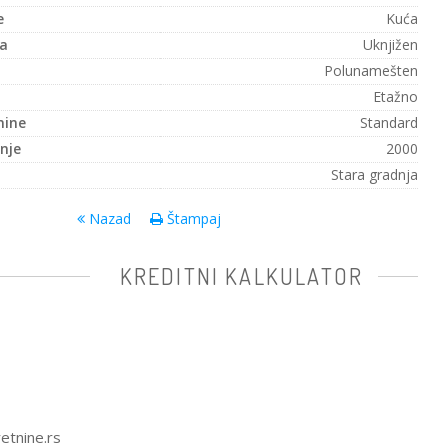
e
Kuća
a
Uknjižen
Polunamešten
Etažno
nine
Standard
nje
2000
Stara gradnja
Nazad
Štampaj
KREDITNI KALKULATOR
etnine.rs