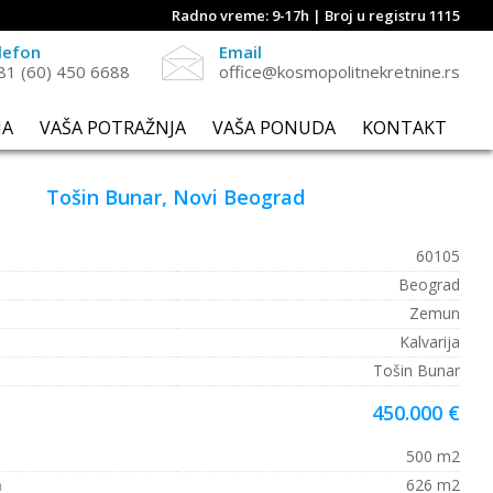
Radno vreme: 9-17h | Broj u registru 1115
lefon
Email
81 (60) 450 6688
office@kosmopolitnekretnine.rs
NA
VAŠA POTRAŽNJA
VAŠA PONUDA
KONTAKT
Tošin Bunar, Novi Beograd
60105
Beograd
Zemun
Kalvarija
Tošin Bunar
450.000 €
500 m2
a
626 m2