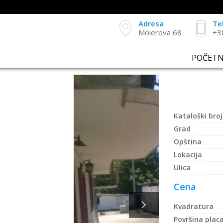
Adresa
Te
Molerova 68
+3
POČET
Kataloški broj
Grad
Opština
Lokacija
Ulica
Cena
Kvadratura
Površina plac