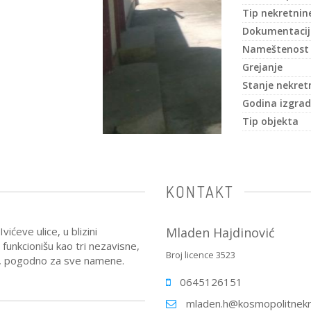
Tip nekretnin
Dokumentacij
Nameštenost
Grejanje
Stanje nekret
Godina izgrad
Tip objekta
KONTAKT
ićeve ulice, u blizini
Mladen Hajdinović
 funkcionišu kao tri nezavisne,
Broj licence 3523
ra, pogodno za sve namene.
0645126151
mladen.h@kosmopolitnekr