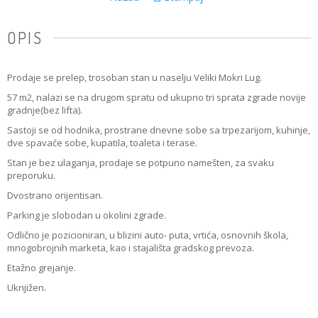
OPIS
Prodaje se prelep, trosoban stan u naselju Veliki Mokri Lug.
57 m2, nalazi se na drugom spratu od ukupno tri sprata zgrade novije
gradnje(bez lifta).
Sastoji se od hodnika, prostrane dnevne sobe sa trpezarijom, kuhinje,
dve spavaće sobe, kupatila, toaleta i terase.
Stan je bez ulaganja, prodaje se potpuno namešten, za svaku
preporuku.
Dvostrano orijentisan.
Parking je slobodan u okolini zgrade.
Odlično je pozicioniran, u blizini auto- puta, vrtića, osnovnih škola,
mnogobrojnih marketa, kao i stajališta gradskog prevoza.
Etažno grejanje.
Uknjižen.