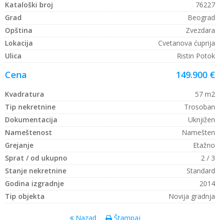
Kataloški broj
76227
Grad
Beograd
Opština
Zvezdara
Lokacija
Cvetanova ćuprija
Ulica
Ristin Potok
Cena
149.900 €
Kvadratura
57 m2
Tip nekretnine
Trosoban
Dokumentacija
Uknjižen
Nameštenost
Namešten
Grejanje
Etažno
Sprat / od ukupno
2 / 3
Stanje nekretnine
Standard
Godina izgradnje
2014
Tip objekta
Novija gradnja
Nazad
Štampaj