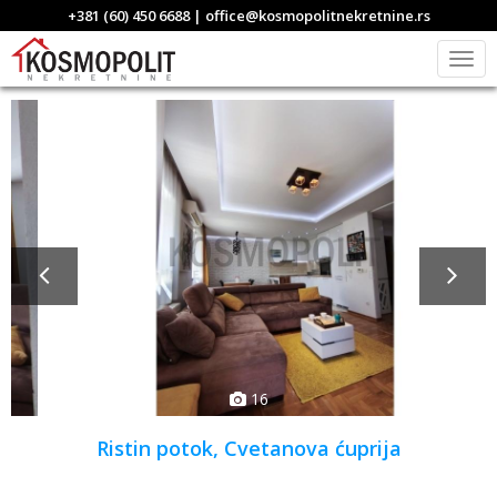
+381 (60) 450 6688 | office@kosmopolitnekretnine.rs
Togg
navig
16
Ristin potok, Cvetanova ćuprija